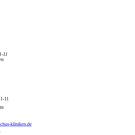
1-11
rn
 1-11
rn
ochus-kliniken.de
r